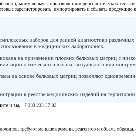
область), занимающаяся производством диагностических тест-с
отовые зарегистрировать, импортировать и сбывать продукцию 
типлексных наборов для ранней диагностики различных 
спользования в медицинских лабораториях.
нована на применении плоских белковых матриц с низкой
илизации оптического сигнала, визуального или инструме
мы на основе белковых матриц позволяют одновременно
страции в реестре медицинских изделий на территории 
те и вы, +7 383 233-37-03.
очипов, требуют меньше времени, реагентов и объема образца