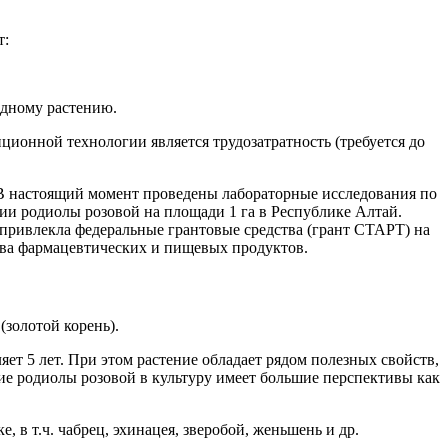
т:
одному растению.
ионной технологии является трудозатратность (требуется до
. В настоящий момент проведены лабораторные исследования по
и родиолы розовой на площади 1 га в Республике Алтай.
 привлекла федеральные грантовые средства (грант СТАРТ) на
тва фармацевтических и пищевых продуктов.
золотой корень).
яет 5 лет. При этом растение обладает рядом полезных свойств,
ие родиолы розовой в культуру имеет большие перспективы как
в т.ч. чабрец, эхинацея, зверобой, женьшень и др.