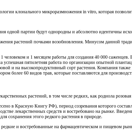
логии клонального микроразмножения in vitro, которая позволи
тения одной партии будут однородны и абсолютно идентичны исх
жения растений почками возобновления. Минусом данной традиц
 1 человеком и 1 месяцем работы для создания 40 000 саженцев
 успешная пятилетняя работа по организации опытной плантаци
озовой и на высокопродуктивный сорт растения. Компания также
ром более 60 видов трав, которые поставляются для производс
рственных растений, в том числе редких, как родиола розовая (
есено в Красную Книгу РФ), период созревания которого составл
одстве лекарственных средств и востребовано на рынке. Введен
для сохранения этого редкого растения в природе.
 редкие и востребованные на фармацевтическом и пищевом рынке, 