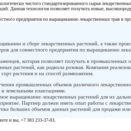
кологически чистого стандартизированного сырья лекарственн
аций. Данная технология позволяет получить новые, высокопрод
вместного предприятия по выращиванию лекарственных трав в п
ивании и сборе лекарственных растений, а также произв
неров для совместного предприятия по выращиванию лек
аженцев, которая позволяет получать в промышленных о
енных растений, как родиола розовая. Компания реализо
 сорт растения и на способ размножения.
чении промышленных объемов различного лекарственного
 и земельными плантациями.
стное выращивание лекарственных растений для их дальн
дприятие. Партнер должен иметь опыт работы с лекарст
купке больших объемов данных растений для продажи или
те и вы, +7 383 233-37-03.