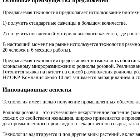
Основные преимущества предложения
Предлагаемая технология предполагает использование биотехно
1) получить стандартные саженцы в большом количестве,
2) получить посадочный материал высокого качества, где рас
В настоящий момент на рынке используется технология размно
20 человек и 6 месяцев работы).
Предлагаемая технология предоставляет возможность обойтись
клональному микроразмножению родиолы розовой. Реализована
Готовится заявка на патент на способ размножения родиолы р
НИОКР. Компания около 10 лет занимается выращиванием и сбо
Инновационные аспекты
Технология имеет целью получение промышленных объемов лека
Родиола розовая – это исчезающее лекарственное растение (зан
схожих со свойствами женьшеня, широко применяется в произв
для промышленного производства лекарственного сырья, так и 
Технология адаптируется и под другие виды растений, включая