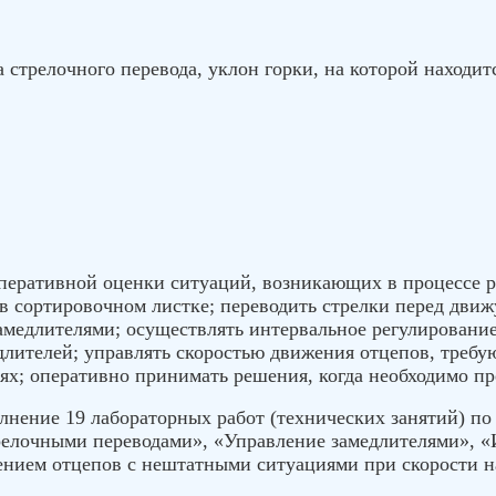
 стрелочного перевода, уклон горки, на которой находится
перативной оценки ситуаций, возникающих в процессе ро
в сортировочном листке; переводить стрелки перед движ
амедлителями; осуществлять интервальное регулировани
лителей; управлять скоростью движения отцепов, треб
х; оперативно принимать решения, когда необходимо пре
лнение 19 лабораторных работ (технических занятий) по
релочными переводами», «Управление замедлителями», «
нием отцепов с нештатными ситуациями при скорости на