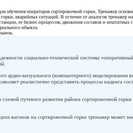
 для обучения операторов сортировочной горки. Тренажер основ
в горки, аварийных ситуаций. В отличие от аналогов тренажер н
танции, ее бизнес-процессов, движения составов и нештатных 
реального объекта.
рынок.
дежности социально-технической системы «оперативный 
ий.
го аудио-визуального (компьютерного) моделирования в
озволяет реалистично представить процессы надвига сост
о схемой путевого развития района сортировочной горки
цепа вагонов на сортировочной горке тренажер может н