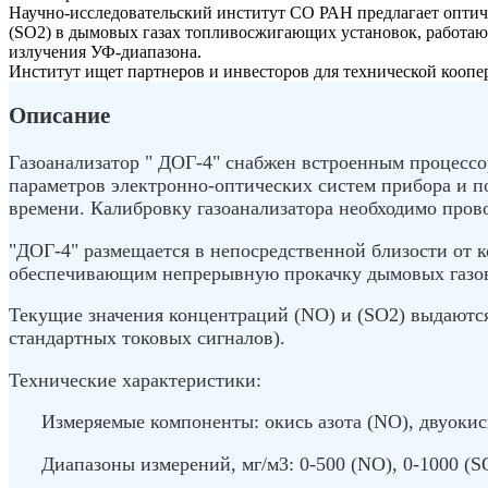
Научно-исследовательский институт СО РАН предлагает оптиче
(SO2) в дымовых газах топливосжигающих установок, работающ
излучения УФ-диапазона.
Институт ищет партнеров и инвесторов для технической коопе
Описание
Газоанализатор " ДОГ-4" снабжен встроенным процесс
параметров электронно-оптических систем прибора и п
времени. Калибровку газоанализатора необходимо прово
"ДОГ-4" размещается в непосредственной близости от 
обеспечивающим непрерывную прокачку дымовых газов
Текущие значения концентраций (NO) и (SO2) выдаются
стандартных токовых сигналов).
Технические характеристики:
Измеряемые компоненты: окись азота (NO), двуокис
Диапазоны измерений, мг/м3: 0-500 (NO), 0-1000 (S