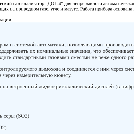
ский газоанализатор "ДОГ-4" для непрерывного автоматическог
их на природном газе, угле и мазуте. Работа прибора основан
рации.
ором и системой автоматики, позволяющими производить
оддерживать их номинальные значения, что обеспечивает
дить стандартными газовыми смесями не реже одного раз
контролируемого дымохода и соединяется с ним через си
 через измерительную кювету.
 на встроенный жидкокристаллический дисплей (в цифро
ь серы (SO2)
O2)